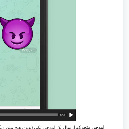
00:00
اموجی متحرک
. ارسال یک اموجی تکی (بدون هیچ متن دیگ