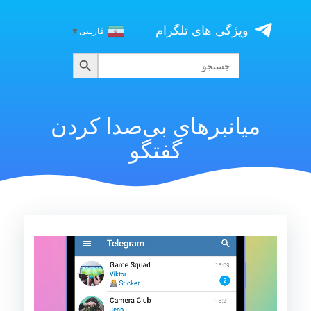
Skip
to
ویژگی های تلگرام
فارسی
▼
content
جستجو
جستجو
برای:
میانبرهای بی‌صدا کردن
گفتگو
نمایشگر
ویدیو