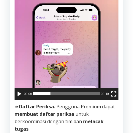
Video
00:00
00:10
⭐️
Daftar Periksa.
Pengguna Premium dapat
membuat daftar periksa
untuk
berkoordinasi dengan tim dan
melacak
tugas
.