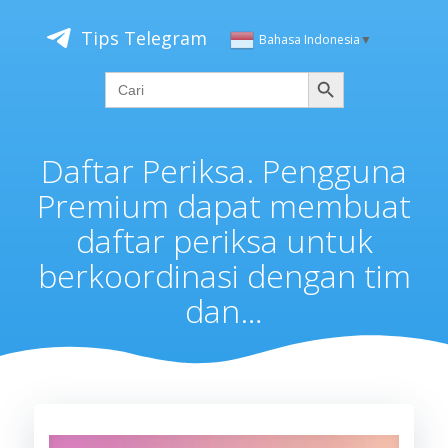
Skip
to
Tips Telegram
Bahasa Indonesia
▼
content
Cari
Search
for:
Daftar Periksa. Pengguna
Premium dapat membuat
daftar periksa untuk
berkoordinasi dengan tim
dan…
Pemutar