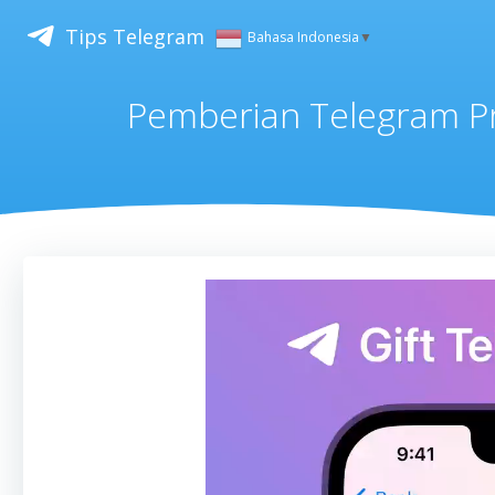
Skip
Tips Telegram
to
Bahasa Indonesia
▼
content
Pemberian Telegram P
Pemutar
Video