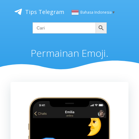
Skip
to
Tips Telegram
Bahasa Indonesia
▼
content
Cari
Search
for:
Permainan Emoji.
Pemutar
Video