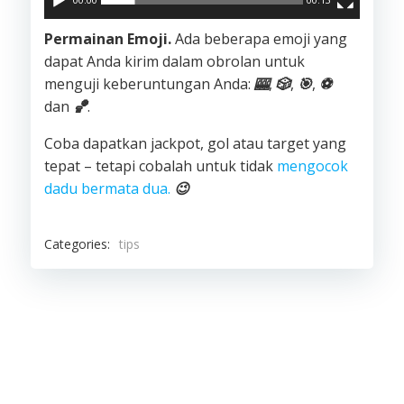
Permainan Emoji.
Ada beberapa emoji yang
dapat Anda kirim dalam obrolan untuk
menguji keberuntungan Anda:
🎰
,
🎲
,
🎯
,
⚽️
dan
🏀
.
Coba dapatkan jackpot, gol atau target yang
tepat – tetapi cobalah untuk tidak
mengocok
dadu bermata dua.
😉
Categories:
tips