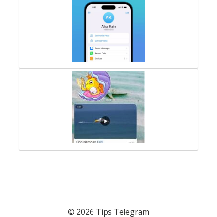
© 2026 Tips Telegram