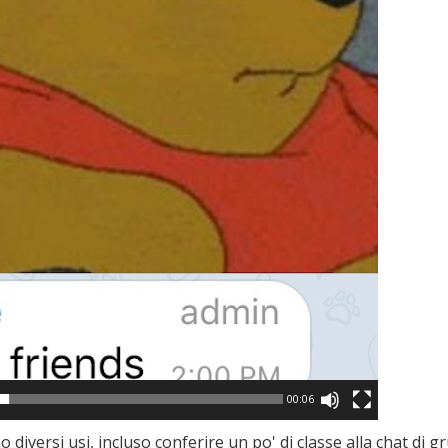
00:06
 diversi usi, incluso conferire un po' di classe alla chat di 