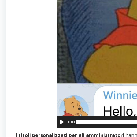
00:00
I
titoli personalizzati per gli amministratori
hanno