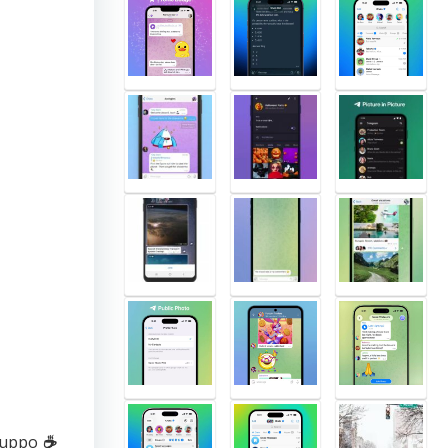
gruppo
☕️