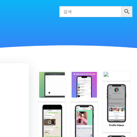
검색
Search
for: