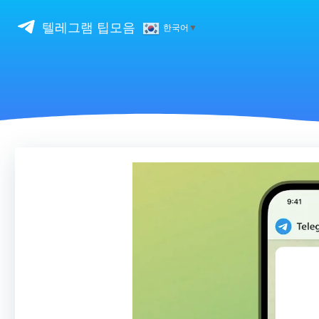
Skip
to
텔레그램 팁모음
한국어
▼
content
비
디
오
플
레
이
어