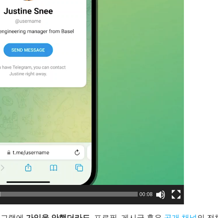
00:08
레그램에
가입을 안했더라도
, 프로필, 게시글 혹은
공개 채널
의 전