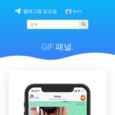
Skip
to
텔레그램 팁모음
한국어
▼
content
검색
Search
for:
GIF 패널.
비
디
오
플
레
이