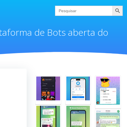
Pesquis
Search
for:
lataforma de Bots aberta do