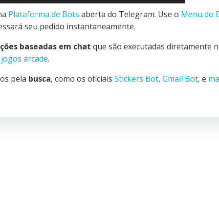
na
Plataforma de Bots
aberta do Telegram. Use o
Menu do 
essará seu pedido instantaneamente.
ações baseadas em chat
que são executadas diretamente 
é
jogos arcade
.
dos pela
busca
, como os oficiais
Stickers Bot
,
Gmail Bot
, e
ma