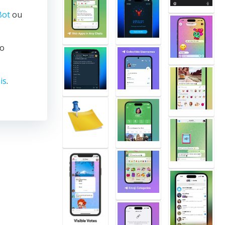
Bot
ou
no
is
.