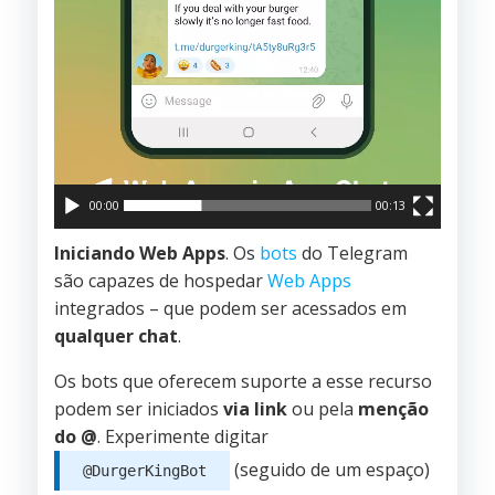
00:00
00:13
Iniciando Web Apps
. Os
bots
do Telegram
são capazes de hospedar
Web Apps
integrados – que podem ser acessados em
qualquer chat
.
Os bots que oferecem suporte a esse recurso
podem ser iniciados
via link
ou pela
menção
do @
. Experimente digitar
(seguido de um espaço)
@DurgerKingBot