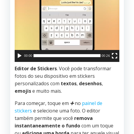
00:00
00:26
Editor de Stickers
. Você pode transformar
fotos do seu dispositivo em stickers
personalizados com
textos
,
desenhos
,
emojis
e muito mais.
Para começar, toque em
➕
no
painel de
stickers
e selecione uma foto. O editor
também permite que você
remova
instantaneamente o fundo
com um toque
ou
adicione uma borda
para ter aquele visual