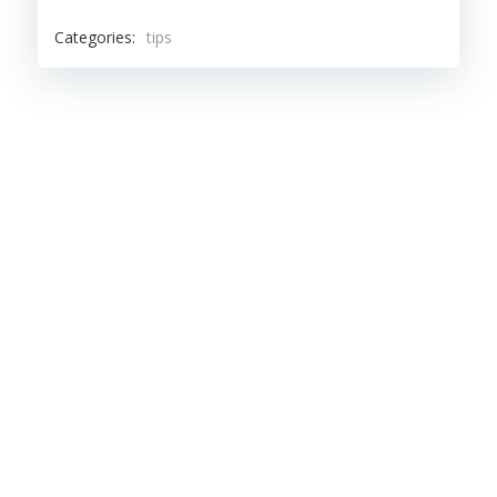
Categories:
tips