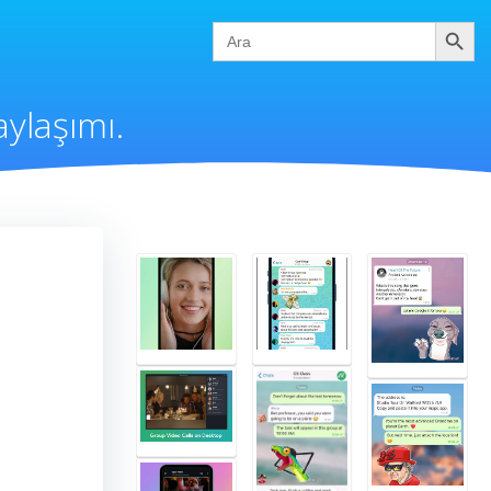
Ara
Search
for:
ylaşımı.