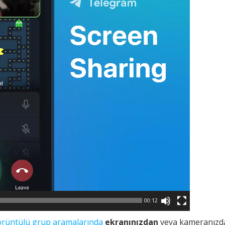
00:12
rüntülü grup aramalarında
ekranınızdan
veya kameranızd