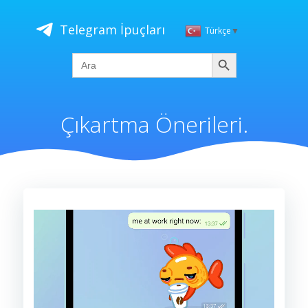
İçeriğe
geç
Telegram İpuçları
Türkçe
▼
Ara
Search
for:
Çıkartma Önerileri.
Video
oynatıcı