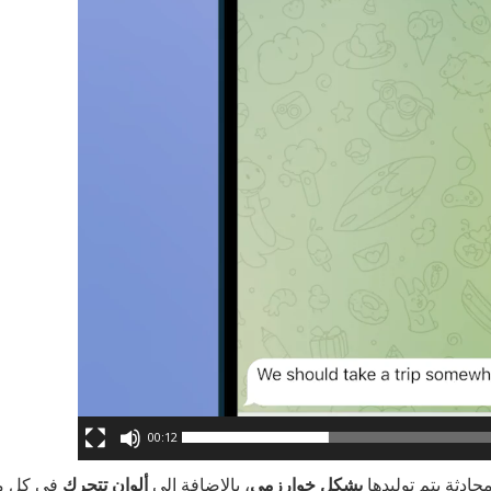
00:12
حادثة يتم توليدها
بشكلٍ خوارزمي
، بالإضافة إلى
ألوان تتحرك
في كل مر