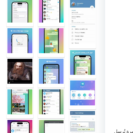
ةٍ تُرسل