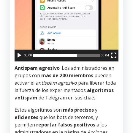
00:00
00:04
Antispam agresivo
. Los administradores en
grupos con
más de 200 miembros
pueden
activar el
antispam agresivo
para liberar toda
la fuerza de los experimentados
algoritmos
antispam
de Telegram en sus chats.
Estos algoritmos son
más precisos
y
eficientes
que los bots de terceros, y
permiten
reportar falsos positivos
a los
administradores en la página de
Acciones