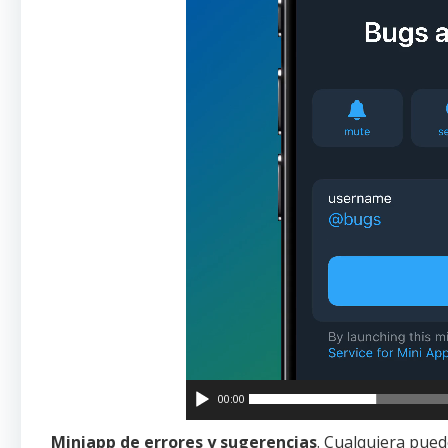
00:00
Miniapp de errores y sugerencias
. Cualquiera pue