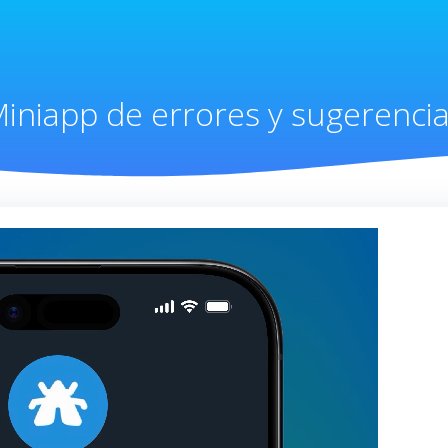
iniapp de errores y sugerenci