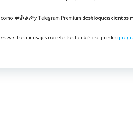
os como
❤️
👍
🔥
🎉
y Telegram Premium
desbloquea cientos 
.
a
enviar
. Los mensajes con efectos también se pueden
progr