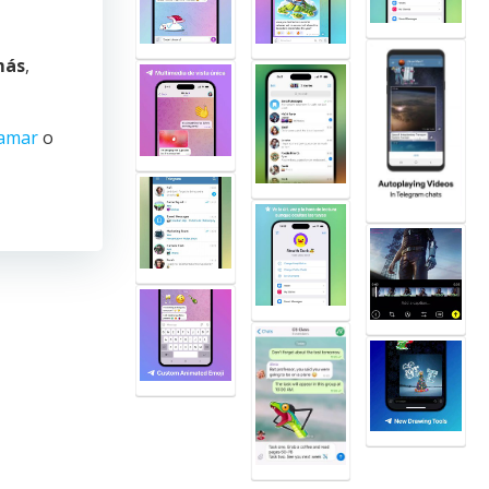
más
,
amar
o