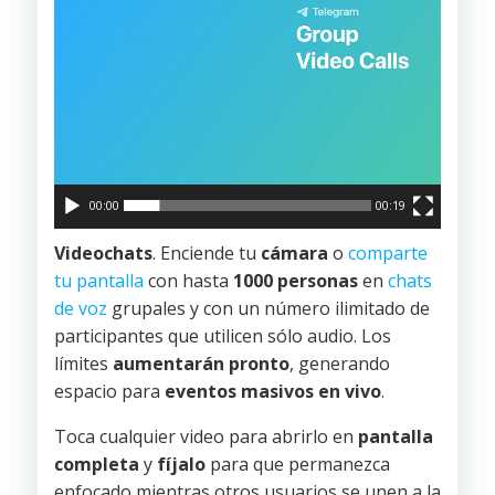
00:00
00:19
Videochats
. Enciende tu
cámara
o
comparte
tu pantalla
con hasta
1000 personas
en
chats
de voz
grupales y con un número ilimitado de
participantes que utilicen sólo audio. Los
límites
aumentarán pronto
, generando
espacio para
eventos masivos en vivo
.
Toca cualquier video para abrirlo en
pantalla
completa
y
fíjalo
para que permanezca
enfocado mientras otros usuarios se unen a la