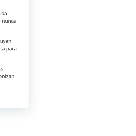
yuda
e nunca
luyen
eta para
ts
ronizan