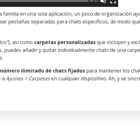
00:23
 la familia en una sola aplicación, un poco de organización a
ear pestañas separadas para chats específicos, de modo qu
dos”
), así como
carpetas personalizadas
que incluyen y exc
ás, puedes añadir y quitar individualmente chats de una carp
s.
número ilimitado de chats fijados
para mantener los cha
e a
Ajustes > Carpetas
en cualquier dispositivo. Ah, y se sinc