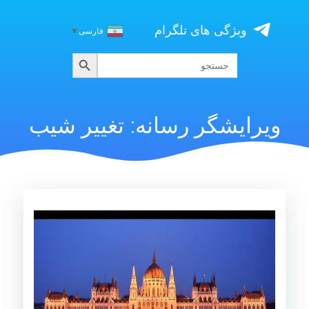
Skip
to
ویژگی های تلگرام
فارسی
▼
content
جستجو
جستجو
برای:
ویرایشگر رسانه: تغییر شیب
نمایشگر
ویدیو