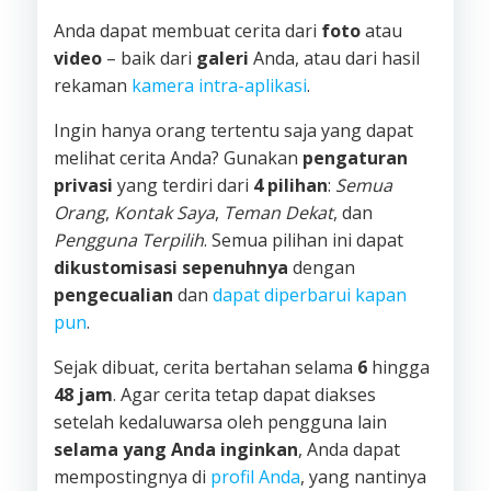
Anda dapat membuat cerita dari
foto
atau
video
– baik dari
galeri
Anda, atau dari hasil
rekaman
kamera intra-aplikasi
.
Ingin hanya orang tertentu saja yang dapat
melihat cerita Anda? Gunakan
pengaturan
privasi
yang terdiri dari
4 pilihan
:
Semua
Orang
,
Kontak Saya
,
Teman Dekat
, dan
Pengguna Terpilih
. Semua pilihan ini dapat
dikustomisasi sepenuhnya
dengan
pengecualian
dan
dapat diperbarui kapan
pun
.
Sejak dibuat, cerita bertahan selama
6
hingga
48 jam
. Agar cerita tetap dapat diakses
setelah kedaluwarsa oleh pengguna lain
selama yang Anda inginkan
, Anda dapat
mempostingnya di
profil Anda
, yang nantinya