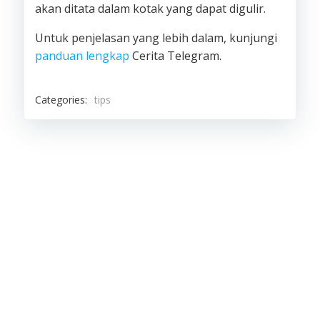
akan ditata dalam kotak yang dapat digulir.
Untuk penjelasan yang lebih dalam, kunjungi
panduan lengkap
Cerita Telegram.
Categories:
tips