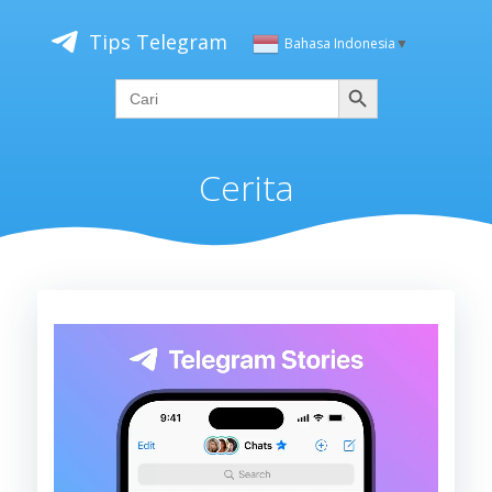
Skip
to
Tips Telegram
Bahasa Indonesia
▼
content
Cari
Search
for:
Cerita
Pemutar
Video