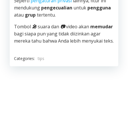
Seperti
pengaturan privasi
lainnya, fitur ini
mendukung
pengecualian
untuk
pengguna
atau
grup
tertentu.
Tombol
🎤
suara dan
📷
video akan
memudar
bagi siapa pun yang tidak diizinkan agar
mereka tahu bahwa Anda lebih menyukai teks.
Categories:
tips