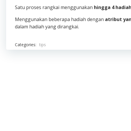
Satu proses rangkai menggunakan
hingga 4 hadia
Menggunakan beberapa hadiah dengan
atribut ya
dalam hadiah yang dirangkai.
Categories:
tips