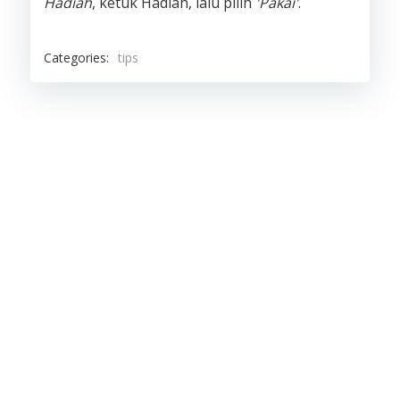
Hadiah
, ketuk Hadiah, lalu pilih
'Pakai'
.
Categories:
tips