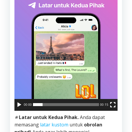
Video
00:00
00:15
⭐️
Latar untuk Kedua Pihak.
Anda dapat
memasang
latar kustom
untuk
obrolan
pribadi
Anda agar lebih menonjol.