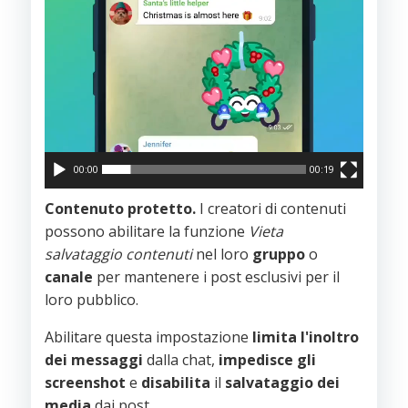
00:00
00:19
Contenuto protetto.
I creatori di contenuti
possono abilitare la funzione
Vieta
salvataggio contenuti
nel loro
gruppo
o
canale
per mantenere i post esclusivi per il
loro pubblico.
Abilitare questa impostazione
limita
l'inoltro
dei
messaggi
dalla chat,
impedisce
gli
screenshot
e
disabilita
il
salvataggio
dei
media
dai post.