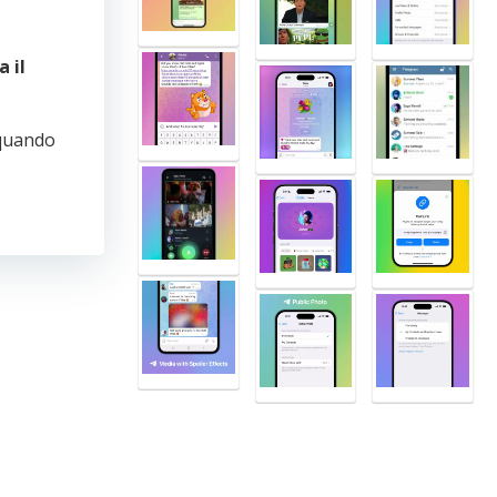
 il
 quando