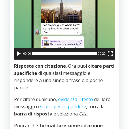
00:00
00:20
Risposte con citazione
. Ora puoi
citare
parti
specifiche
di qualsiasi messaggio e
rispondere a una singola frase o a poche
parole.
Per citare qualcuno,
evidenza il testo
dei loro
messaggi o
scorri per rispondere
, tocca la
barra
di
risposta
e seleziona
Cita.
Puoi anche
formattare
come
citazione