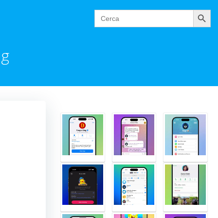
Cerca
Search
for:
ng