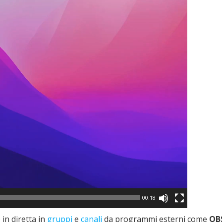
00:18
 in diretta in
gruppi
e
canali
da programmi esterni come
OB