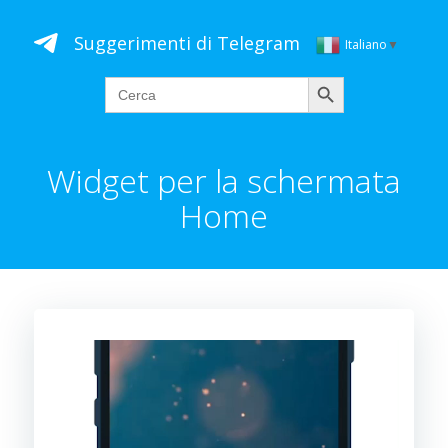
Vai
al
Suggerimenti di Telegram
Italiano
▼
contenuto
Cerca
Search
for:
Widget per la schermata
Home
Video
Player