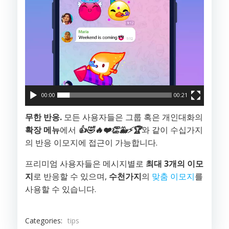
어
00:00
00:21
무한 반응.
모든 사용자들은 그룹 혹은 개인대화의
확장 메뉴
에서
👍
🤣
🔥
❤️
👏
🐳
⚡️
🏆
와 같이 수십가지
의 반응 이모지에 접근이 가능합니다.
프리미엄 사용자들은 메시지별로
최대 3개의 이모
지
로 반응할 수 있으며,
수천가지
의
맞춤 이모지
를
사용할 수 있습니다.
Categories:
tips