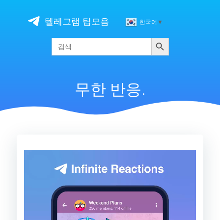
Skip
to
텔레그램 팁모음
한국어
▼
content
검색
Search
for:
무한 반응.
비
디
오
플
레
이