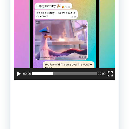
플
레
이
어
00:00
00:09