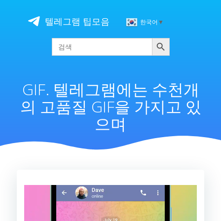
Skip
to
텔레그램 팁모음
한국어
▼
content
검색
Search
for:
GIF. 텔레그램에는 수천개
의 고품질 GIF을 가지고 있
으며
비
디
오