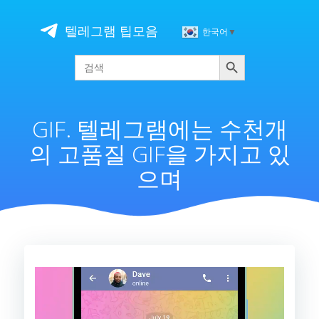
Skip
to
텔레그램 팁모음
한국어
▼
content
검색
Search
for:
GIF. 텔레그램에는 수천개
의 고품질 GIF을 가지고 있
으며
비
디
오