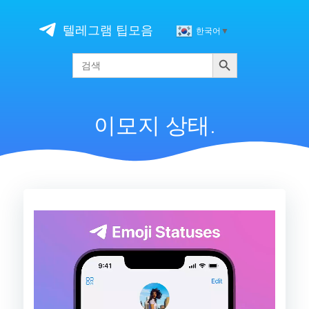
Skip
to
텔레그램 팁모음
한국어
▼
content
검색
Search
for:
이모지 상태.
비
디
오
플
레
이