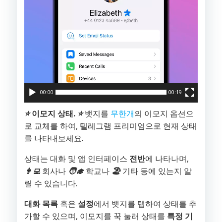
어
00:00
00:19
⭐️
이모지 상태.
⭐️
뱃지를
무한개
의 이모지 옵션으
로 교체를 하여, 텔레그램 프리미엄으로 현재 상태
를 나타내보세요.
상태는 대화 및 앱 인터페이스
전반
에 나타나며,
👨‍💻
회사나
🧑‍🎓
학교나
🏖️
기타 등에 있는지 알
릴 수 있습니다.
대화 목록
혹은
설정
에서 뱃지를 탭하여 상태를 추
가할 수 있으며, 이모지를 꾹 눌러 상태를
특정 기