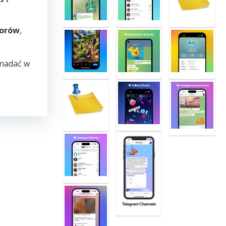
torów
,
 nadać w