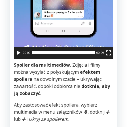
00:00
00:09
Spoiler dla multimediów.
Zdjęcia i filmy
można wysyłać z połyskującym
efektem
spoilera
na dowolnym czacie – ukrywając
zawartość, dopóki odbiorca nie
dotknie, aby
ją zobaczyć
.
Aby zastosować efekt spoilera, wybierz
multimedia w menu załączników
📎
, dotknij
➕
lub
➕
i
Ukryj za spoilerem
.