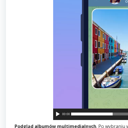
00:00
Podgląd albumów multimedialnych
. Po wybraniu