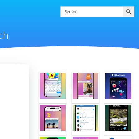
Szukaj
Search
for:
ch