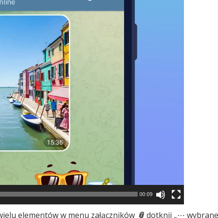
00:09
 wielu elementów w menu załączników
📎
dotknij „⋯ wybrane