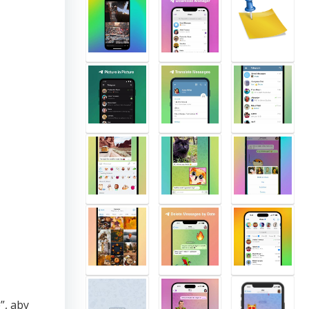
”, aby