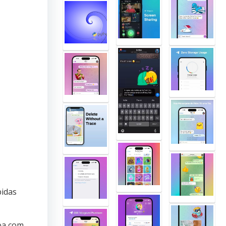
bidas
soa com