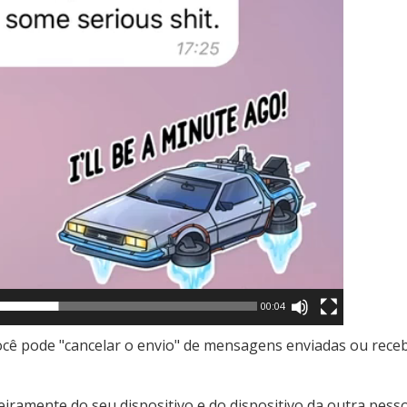
00:04
ocê pode "cancelar o envio" de mensagens enviadas ou rece
iramente do seu dispositivo e do dispositivo da outra pes