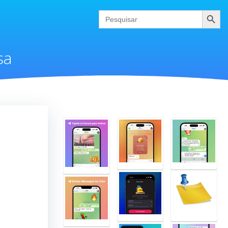
Pesquis
Search
for:
sa