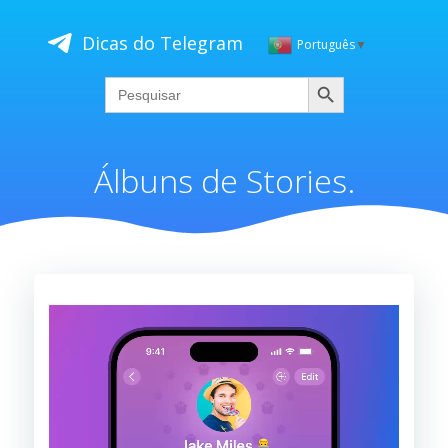
Skip
to
Dicas do Telegram
Português
▼
content
Pesquisar
Search
for:
Álbuns de Stories.
Reprodutor
de
vídeo