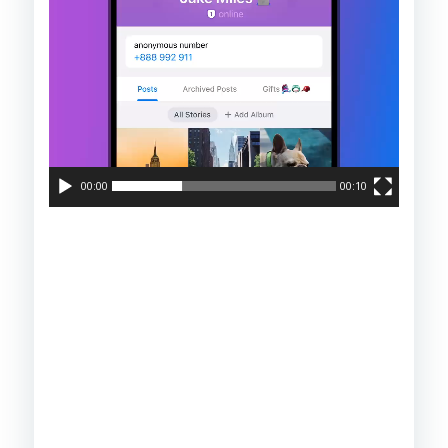
00:00
00:10