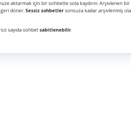
nüze aktarmak için bir sohbette sola kaydırın. Arşivlenen bi
e geri döner.
Sessiz sohbetler
sonsuza kadar arşivlenmiş ol
nırsız sayıda sohbet
sabitlenebilir
.