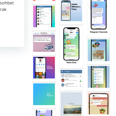
r sohbet
arak