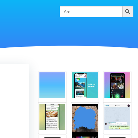
Ara
Search
for: