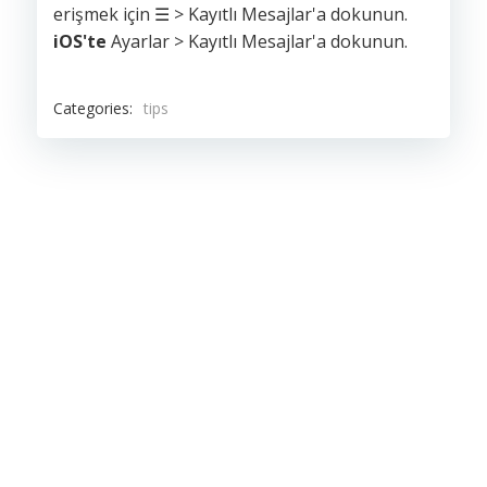
erişmek için ☰ > Kayıtlı Mesajlar'a dokunun.
iOS'te
Ayarlar > Kayıtlı Mesajlar'a dokunun.
Categories:
tips