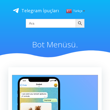
İçeriğe
geç
Telegram İpuçları
Türkçe
▼
Ara
Search
for:
Bot Menüsü.
Video
oynatıcı