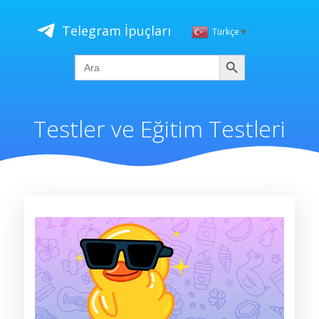
İçeriğe
geç
Telegram İpuçları
Türkçe
▼
Ara
Search
for:
Testler ve Eğitim Testleri
Video
oynatıcı