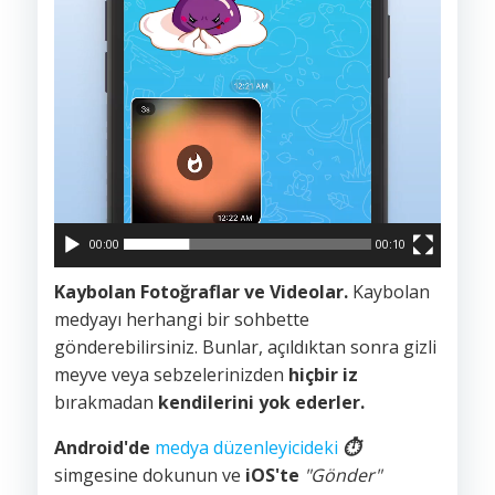
00:00
00:10
Kaybolan Fotoğraflar ve Videolar.
Kaybolan
medyayı herhangi bir sohbette
gönderebilirsiniz. Bunlar, açıldıktan sonra gizli
meyve veya sebzelerinizden
hiçbir iz
bırakmadan
kendilerini yok ederler.
Android'de
medya düzenleyicideki
⏱
simgesine dokunun ve
iOS'te
"Gönder"