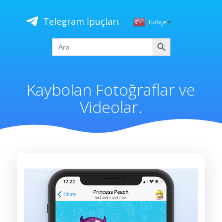
İçeriğe
geç
Telegram İpuçları
Türkçe
▼
Ara
Search
for:
Kaybolan Fotoğraflar ve
Videolar.
Video
oynatıcı