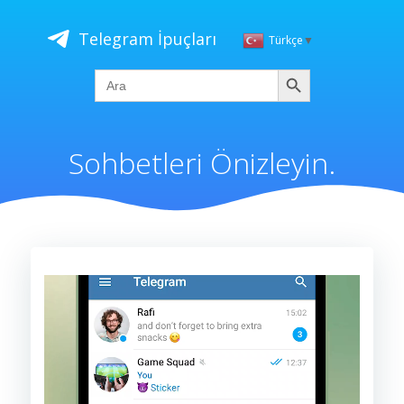
İçeriğe
geç
Telegram İpuçları
Türkçe
▼
Ara
Search
for:
Sohbetleri Önizleyin.
Video
oynatıcı