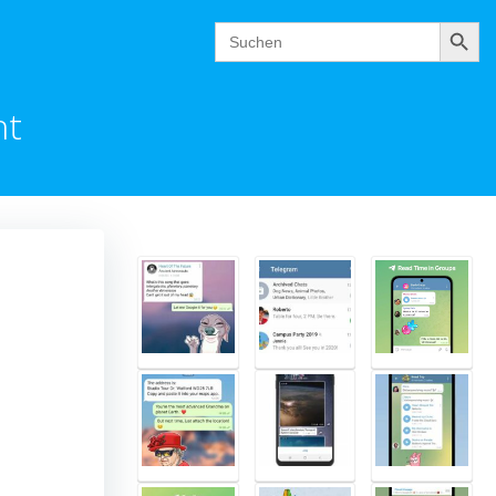
Suchen
Search
for:
ht