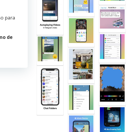
so para
mo de