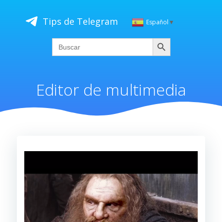
Saltar
al
Tips de Telegram
Español
▼
contenido
Buscar
Search
for:
Editor de multimedia
Reproductor
de
vídeo